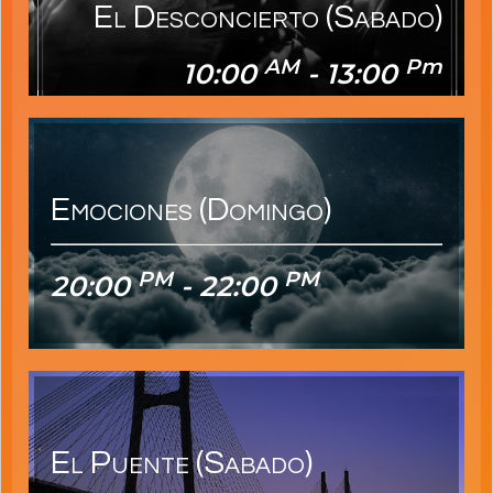
El Desconcierto (Sabado)
AM
Pm
10:00
- 13:00
AM
AM
10:00
- 13:00
Emociones (Domingo)
PM
PM
20:00
- 22:00
PM
PM
20:00
- 22:00
El Puente (sabado)