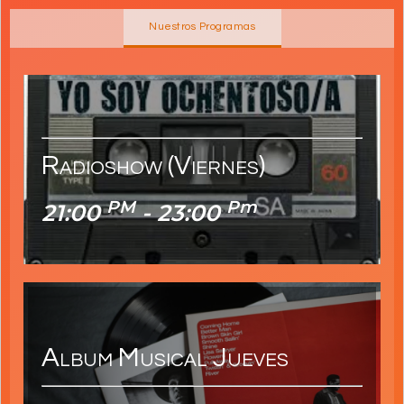
Nuestros Programas
Radioshow (viernes)
21:00
- 23:00
PM
Pm
PM
Pm
21:00
- 23:00
Album Musical Jueves
19:00
- 20:00
PM
Pm